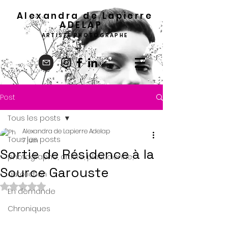
Alexandra de Lapierre
ADELA
P
ARTISTE PHOTOGRAPHE
Post
Tous les posts
Alexandra de Lapierre Adelap
Tous les posts
7 juin
Sortie de Résidence à la
photographe, artiste, plasticienne,
Source Garouste
autofiction
Noté NaN étoiles sur 5.
En demande
Chroniques