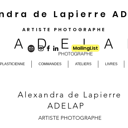
ndra de Lapierre A
ARTISTE PHOTOGRAPHE
​ADEL
MailingList
PHOTOGRAPHE
PLASTICIENNE
COMMANDES
ATELIERS
LIVRES
​Alexandra de Lapierre
ADELA
P
ARTISTE PHOTOGRAPHE