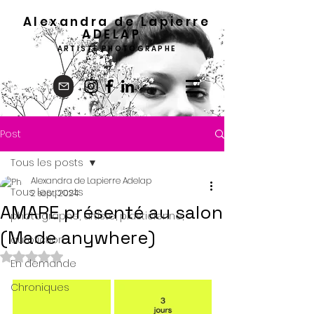
Alexandra de Lapierre
ADELA
P
ARTISTE PHOTOGRAPHE
Post
Tous les posts
Alexandra de Lapierre Adelap
Tous les posts
2 sept. 2024
AMARE présenté au salon
photographe, artiste, plasticienne,
(Made anywhere)
autofiction
Noté NaN étoiles sur 5.
En demande
Chroniques