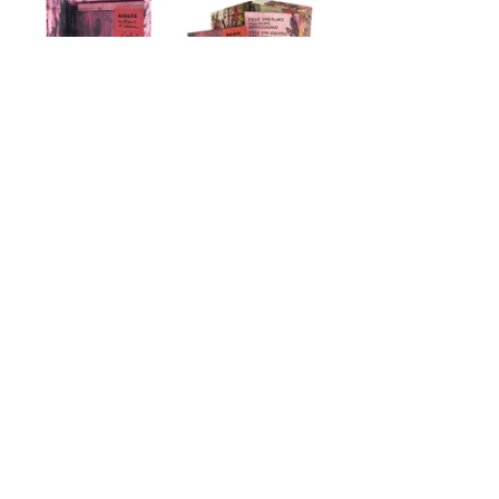
photographe
artiste
plasticienne
livre
photographe, artiste, plasticienne,
Voir tout
Posts récents