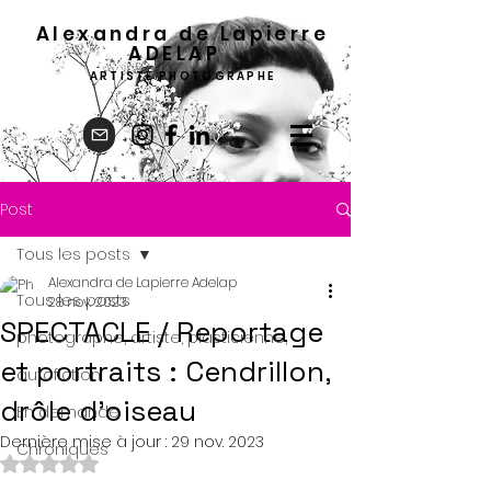
Alexandra de Lapierre
ADELA
P
ARTISTE PHOTOGRAPHE
Post
Tous les posts
Alexandra de Lapierre Adelap
Tous les posts
28 nov. 2023
SPECTACLE / Reportage
photographe, artiste, plasticienne,
et portraits : Cendrillon,
autofiction
drôle d’oiseau
En demande
Dernière mise à jour :
29 nov. 2023
Chroniques
Noté NaN étoiles sur 5.