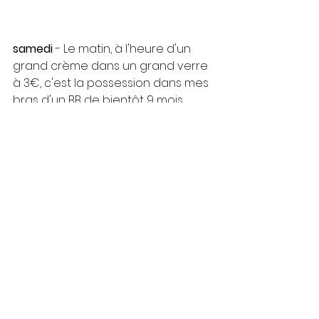
samedi
 - Le matin, à l'heure d'un 
grand crème dans un grand verre 
à 3€, c'est la possession dans mes 
bras d'un BB de bientôt 9 mois 
lundi, pendant que la maman va 
faire pipi dans un bar en choc 
thermique. 
Etrange sensation totalement 
oubliée…
Le soir, c'est l'heure du don. Don de 
soi. De la confiance partagée. De 
l'intime. De la confidence. C'est le 
soir des retrouvailles, avec le 
temps qu'il fait, le temps qui passe… 
C'est aussi la (re)découverte d'une 