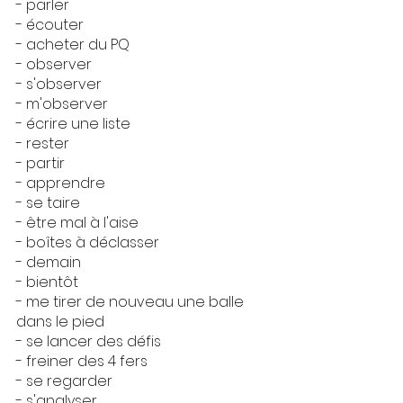
- parler
- écouter
- acheter du PQ
- observer
- s'observer
- m'observer
- écrire une liste
- rester
- partir
- apprendre
- se taire
- être mal à l'aise
- boîtes à déclasser
- demain
- bientôt 
- me tirer de nouveau une balle 
dans le pied
- se lancer des défis
- freiner des 4 fers
- se regarder
- s'analyser