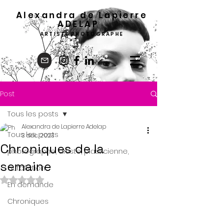
Alexandra de Lapierre
ADELA
P
ARTISTE PHOTOGRAPHE
Post
Tous les posts
Alexandra de Lapierre Adelap
Tous les posts
3 déc. 2023
Chroniques de la
photographe, artiste, plasticienne,
semaine
autofiction
Noté NaN étoiles sur 5.
En demande
Chroniques