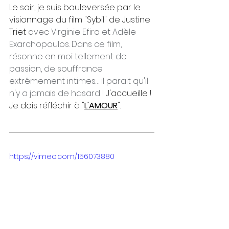
Le soir, je suis bouleversée par le 
visionnage du film "Sybil" de Justine 
Triet 
avec Virginie Efira et Adèle 
Exarchopoulos. Dans ce film, 
résonne en moi tellement de 
passion, de souffrance 
extrêmement intimes… il parait qu'il 
n'y a jamais de hasard ! 
J'accueille ! 
Je dois réfléchir à "
L'AMOUR
".
https://vimeo.com/156073880